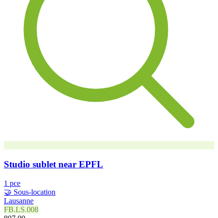
Studio sublet near EPFL
1 pce
🤝 Sous-location
Lausanne
FB.LS.008