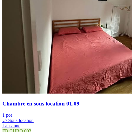
Chambre en sous location 01.09
1 pce
🤝 Sous-location
Lausanne
FB.CHRO.003