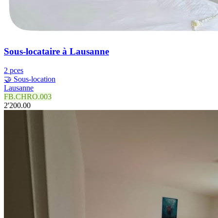
Sous-locataire à Lausanne
2 pces
🤝 Sous-location
Lausanne
FB.CHRO.003
2'200.00