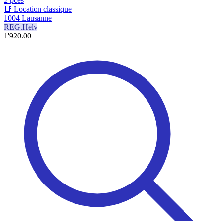
2 pces
📑 Location classique
1004 Lausanne
REG.Helv
1'920.00