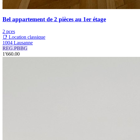
Bel appartement de 2 pièces au 1er étage
2 pces
📑 Location classique
1004 Lausanne
REG.PBBG
1'660.00