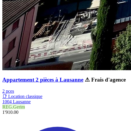
Appartement 2 pièces à Lausanne
⚠ Frais d'agence
2 pces
📑 Location classique
1004 Lausanne
REG.Gerim
1'910.00