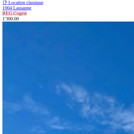
📑 Location classique
1004 Lausanne
REG.Cogest
1'300.00