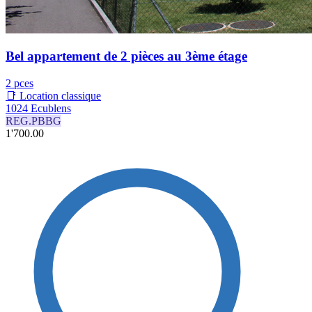
Bel appartement de 2 pièces au 3ème étage
2 pces
📑 Location classique
1024 Ecublens
REG.PBBG
1'700.00