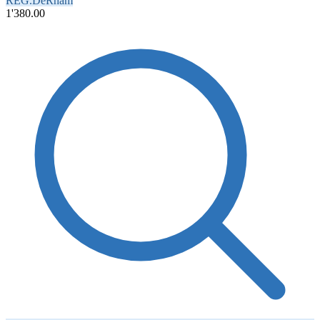
REG.DeRham
1'380.00