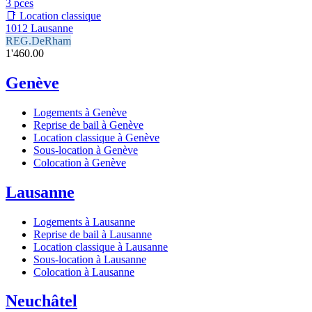
3 pces
📑 Location classique
1012 Lausanne
REG.DeRham
1'460.00
Genève
Logements à Genève
Reprise de bail à Genève
Location classique à Genève
Sous-location à Genève
Colocation à Genève
Lausanne
Logements à Lausanne
Reprise de bail à Lausanne
Location classique à Lausanne
Sous-location à Lausanne
Colocation à Lausanne
Neuchâtel