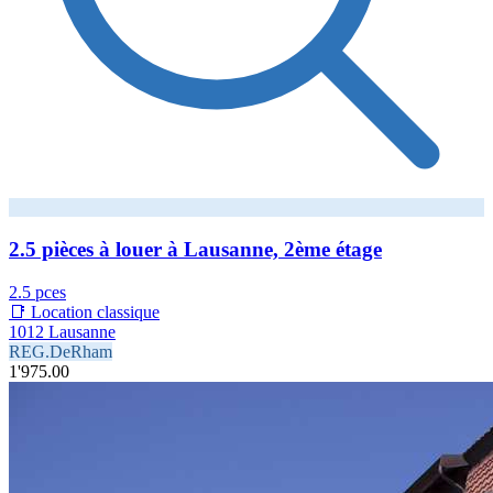
2.5 pièces à louer à Lausanne, 2ème étage
2.5 pces
📑 Location classique
1012 Lausanne
REG.DeRham
1'975.00