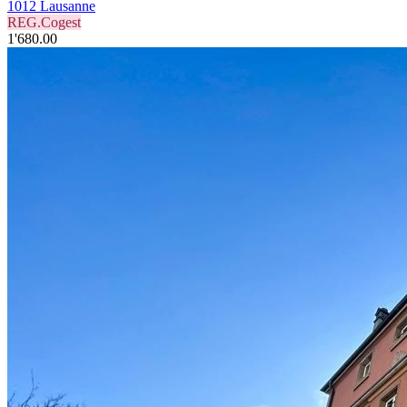
1012 Lausanne
REG.Cogest
1'680.00