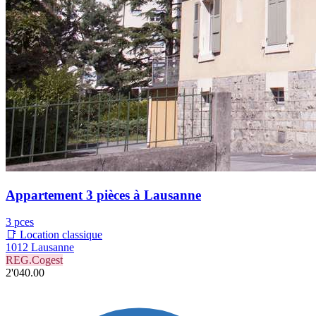
Appartement 3 pièces à Lausanne
3 pces
📑 Location classique
1012 Lausanne
REG.Cogest
2'040.00