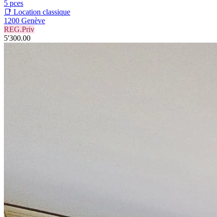
5 pces
📑 Location classique
1200 Genève
REG.Priv
5'300.00