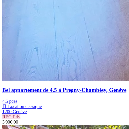
Bel appartement de 4.5 à Pregny-Chambésy, Genève
4.5 pces
📑 Location classique
1200 Genève
REG.Priv
3'900.00