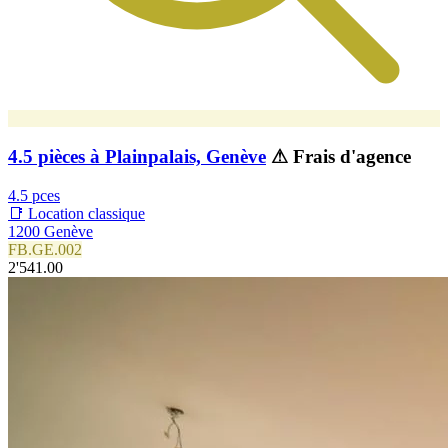
4.5 pièces à Plainpalais, Genève
⚠ Frais d'agence
4.5 pces
📑 Location classique
1200 Genève
FB.GE.002
2'541.00