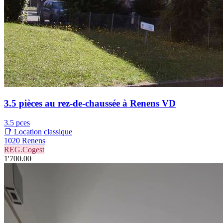
3.5 pièces au rez-de-chaussée à Renens VD
3.5 pces
📑 Location classique
1020 Renens
REG.Cogest
1'700.00