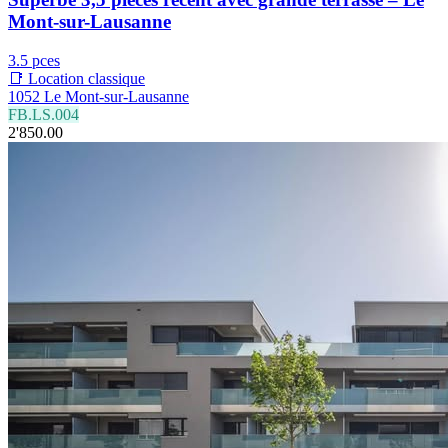
Mont-sur-Lausanne
3.5 pces
📑 Location classique
1052 Le Mont-sur-Lausanne
FB.LS.004
2'850.00