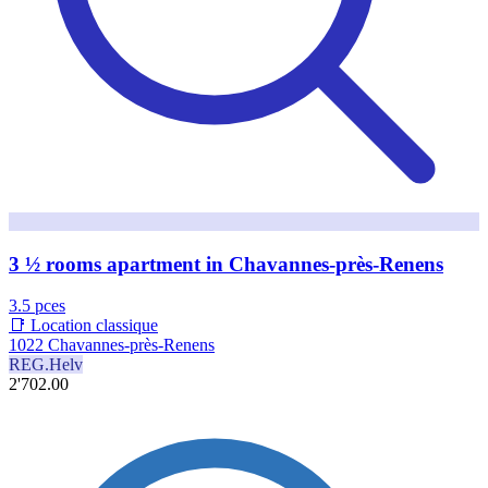
3 ½ rooms apartment in Chavannes-près-Renens
3.5 pces
📑 Location classique
1022 Chavannes-près-Renens
REG.Helv
2'702.00