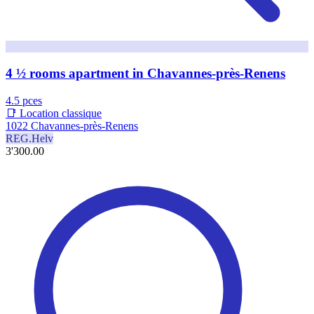
4 ½ rooms apartment in Chavannes-près-Renens
4.5 pces
📑 Location classique
1022 Chavannes-près-Renens
REG.Helv
3'300.00