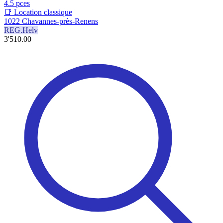
4.5 pces
📑 Location classique
1022 Chavannes-près-Renens
REG.Helv
3'510.00