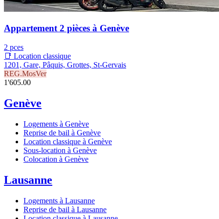
Appartement 2 pièces à Genève
2 pces
📑 Location classique
1201, Gare, Pâquis, Grottes, St-Gervais
REG.MosVer
1'605.00
Genève
Logements à Genève
Reprise de bail à Genève
Location classique à Genève
Sous-location à Genève
Colocation à Genève
Lausanne
Logements à Lausanne
Reprise de bail à Lausanne
Location classique à Lausanne