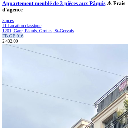
Appartement meublé de 3 pièces aux Pâquis
⚠ Frais
d'agence
3 pces
📑 Location classique
1201, Gare, Pâquis, Grottes, St-Gervais
FB.GE.016
2'432.00