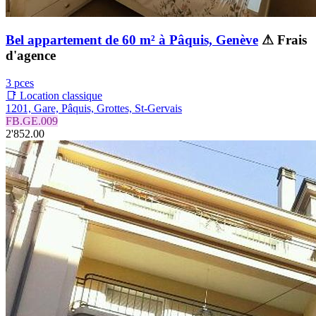
Bel appartement de 60 m² à Pâquis, Genève
⚠ Frais
d'agence
3 pces
📑 Location classique
1201, Gare, Pâquis, Grottes, St-Gervais
FB.GE.009
2'852.00