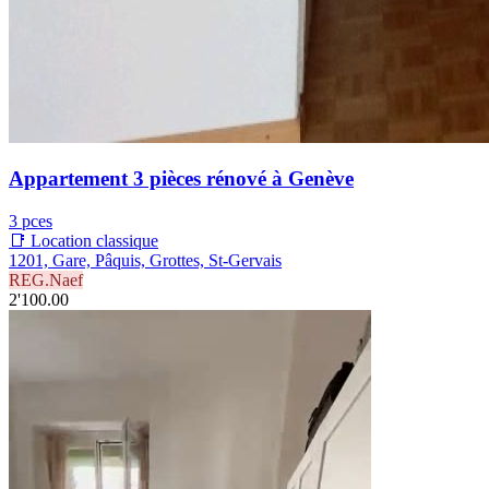
Appartement 3 pièces rénové à Genève
3 pces
📑 Location classique
1201, Gare, Pâquis, Grottes, St-Gervais
REG.Naef
2'100.00