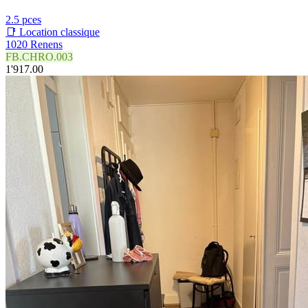
2.5 pces
📑 Location classique
1020 Renens
FB.CHRO.003
1'917.00