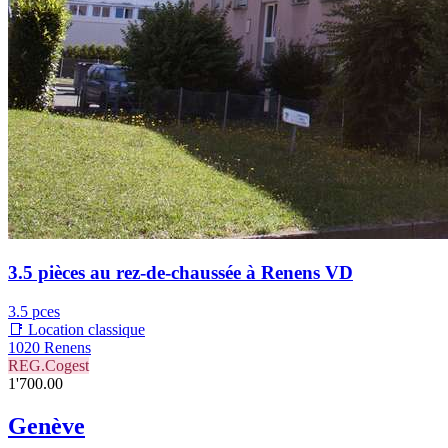
3.5 pièces au rez-de-chaussée à Renens VD
3.5 pces
📑 Location classique
1020 Renens
REG.Cogest
1'700.00
Genève