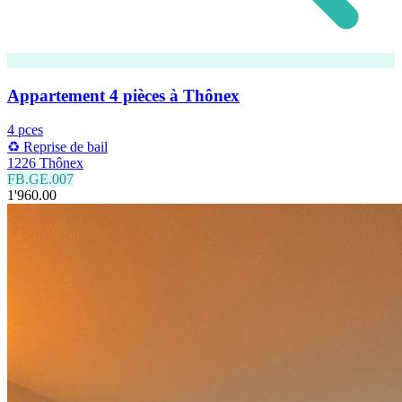
Appartement 4 pièces à Thônex
4 pces
♻️ Reprise de bail
1226 Thônex
FB.GE.007
1'960.00