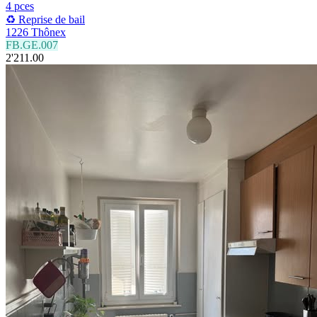
4 pces
♻️ Reprise de bail
1226 Thônex
FB.GE.007
2'211.00