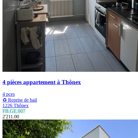
4 pièces appartement à Thônex
4 pces
♻️ Reprise de bail
1226 Thônex
FB.GE.007
2'211.00