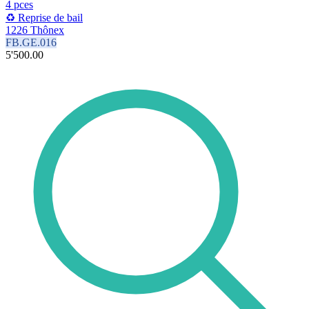
4 pces
♻️ Reprise de bail
1226 Thônex
FB.GE.016
5'500.00