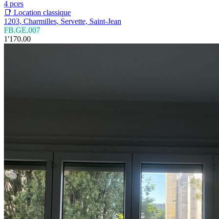
4 pces
📑 Location classique
1203, Charmilles, Servette, Saint-Jean
FB.GE.007
1'170.00