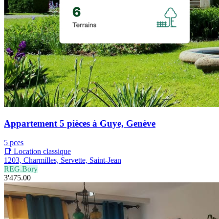
Appartement 5 pièces à Guye, Genève
5 pces
📑 Location classique
1203, Charmilles, Servette, Saint-Jean
REG.Bory
3'475.00