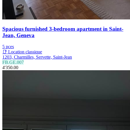
Spacious furnished 3-bedroom apartment in Saint-
Jean, Geneva
5 pces
📑 Location classique
1203, Charmilles, Servette, Saint-Jean
FB.GE.007
4'350.00