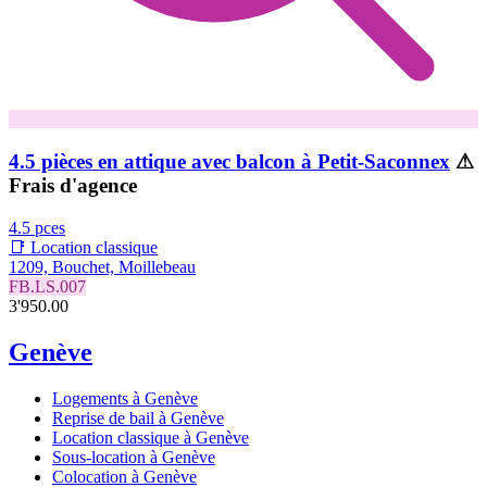
4.5 pièces en attique avec balcon à Petit-Saconnex
⚠
Frais d'agence
4.5 pces
📑 Location classique
1209, Bouchet, Moillebeau
FB.LS.007
3'950.00
Genève
Logements à Genève
Reprise de bail à Genève
Location classique à Genève
Sous-location à Genève
Colocation à Genève