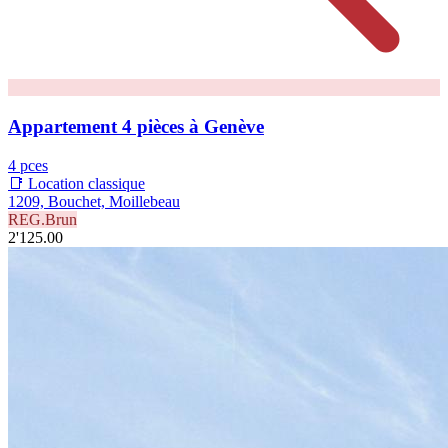
Appartement 4 pièces à Genève
4 pces
📑 Location classique
1209, Bouchet, Moillebeau
REG.Brun
2'125.00