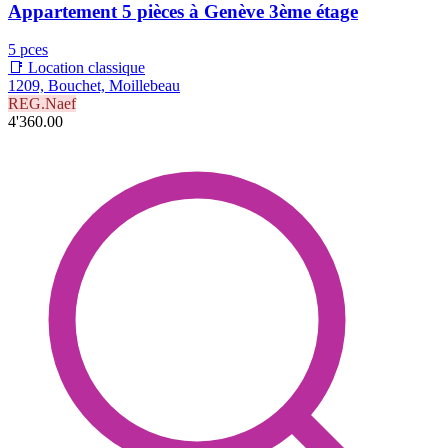
Appartement 5 pièces à Genève 3ème étage
5 pces
📑 Location classique
1209, Bouchet, Moillebeau
REG.Naef
4'360.00