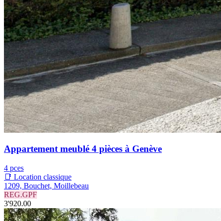
Appartement meublé 4 pièces à Genève
4 pces
📑 Location classique
1209, Bouchet, Moillebeau
REG.GPF
3'920.00