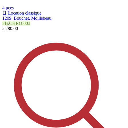
4 pces
📑 Location classique
1209, Bouchet, Moillebeau
FB.CHRO.003
2'280.00