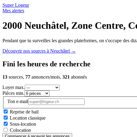
Super Logeur
Mes alertes
2000 Neuchâtel, Zone Centre, Co
Pendant que tu surveilles les grandes plateformes, on s'occupe des diza
Découvrir nos sources à Neuchâtel
→
Fini les heures de recherche
13
sources,
77
annonces/mois,
321
abonnés
Loyer max.
Pièces min.
Ton e-mail
Reprise de bail
Location classique
Sous-location
Colocation
Commencer à recevoir les annonces