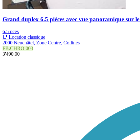
Grand duplex 6.5 pièces avec vue panoramique sur le la
6.5 pces
📑 Location classique
2000 Neuchâtel, Zone Centre, Collines
FB.CHRO.003
3'490.00