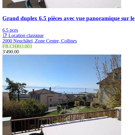
Grand duplex 6.5 pièces avec vue panoramique sur le la
6.5 pces
📑 Location classique
2000 Neuchâtel, Zone Centre, Collines
FB.CHRO.003
3'490.00