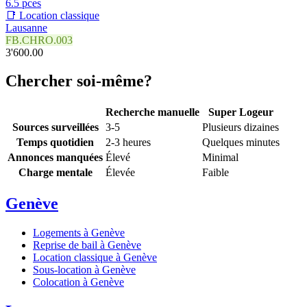
6.5 pces
📑 Location classique
Lausanne
FB.CHRO.003
3'600.00
Chercher soi-même?
Recherche manuelle
Super Logeur
Sources surveillées
3-5
Plusieurs dizaines
Temps quotidien
2-3 heures
Quelques minutes
Annonces manquées
Élevé
Minimal
Charge mentale
Élevée
Faible
Genève
Logements à Genève
Reprise de bail à Genève
Location classique à Genève
Sous-location à Genève
Colocation à Genève