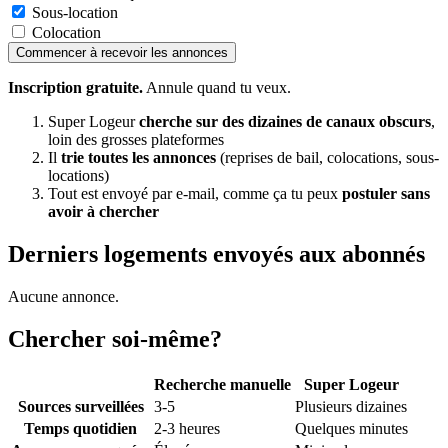
Sous-location
Colocation
Commencer à recevoir les annonces
Inscription gratuite.
Annule quand tu veux.
Super Logeur
cherche sur des dizaines de canaux obscurs
,
loin des grosses plateformes
Il
trie toutes les annonces
(reprises de bail, colocations, sous-
locations)
Tout est envoyé par e-mail, comme ça tu peux
postuler sans
avoir à chercher
Derniers logements envoyés aux abonnés
Aucune annonce.
Chercher soi-même?
Recherche manuelle
Super Logeur
Sources surveillées
3-5
Plusieurs dizaines
Temps quotidien
2-3 heures
Quelques minutes