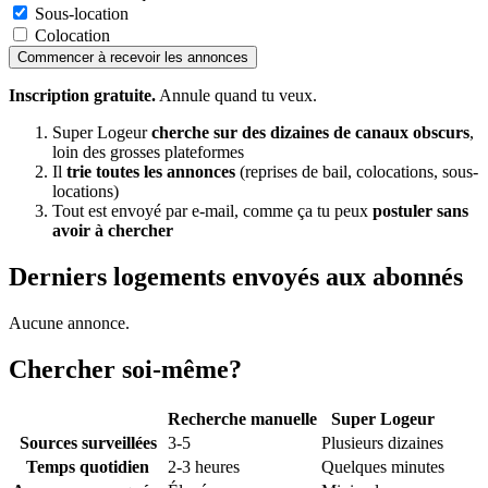
Sous-location
Colocation
Commencer à recevoir les annonces
Inscription gratuite.
Annule quand tu veux.
Super Logeur
cherche sur des dizaines de canaux obscurs
,
loin des grosses plateformes
Il
trie toutes les annonces
(reprises de bail, colocations, sous-
locations)
Tout est envoyé par e-mail, comme ça tu peux
postuler sans
avoir à chercher
Derniers logements envoyés aux abonnés
Aucune annonce.
Chercher soi-même?
Recherche manuelle
Super Logeur
Sources surveillées
3-5
Plusieurs dizaines
Temps quotidien
2-3 heures
Quelques minutes