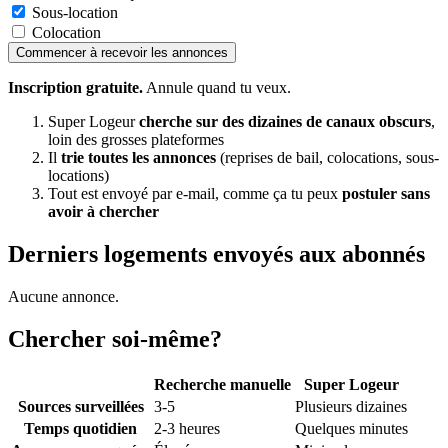
Sous-location
Colocation
Commencer à recevoir les annonces
Inscription gratuite.
Annule quand tu veux.
Super Logeur
cherche sur des dizaines de canaux obscurs
,
loin des grosses plateformes
Il
trie toutes les annonces
(reprises de bail, colocations, sous-
locations)
Tout est envoyé par e-mail, comme ça tu peux
postuler sans
avoir à chercher
Derniers logements envoyés aux abonnés
Aucune annonce.
Chercher soi-même?
Recherche manuelle
Super Logeur
Sources surveillées
3-5
Plusieurs dizaines
Temps quotidien
2-3 heures
Quelques minutes