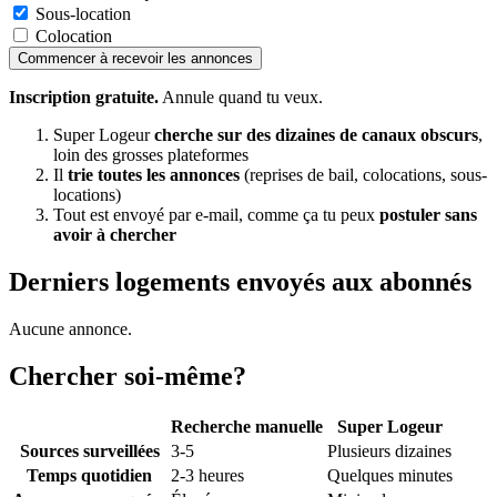
Sous-location
Colocation
Commencer à recevoir les annonces
Inscription gratuite.
Annule quand tu veux.
Super Logeur
cherche sur des dizaines de canaux obscurs
,
loin des grosses plateformes
Il
trie toutes les annonces
(reprises de bail, colocations, sous-
locations)
Tout est envoyé par e-mail, comme ça tu peux
postuler sans
avoir à chercher
Derniers logements envoyés aux abonnés
Aucune annonce.
Chercher soi-même?
Recherche manuelle
Super Logeur
Sources surveillées
3-5
Plusieurs dizaines
Temps quotidien
2-3 heures
Quelques minutes