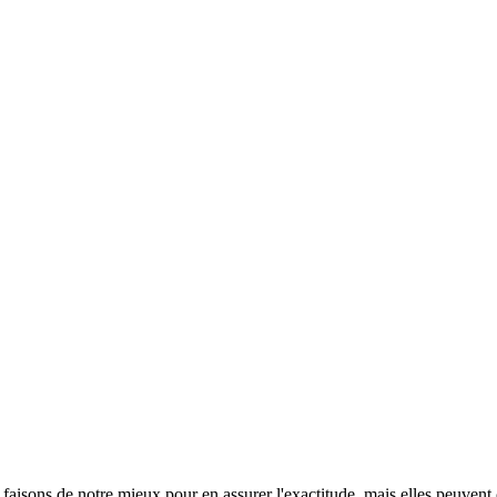
s faisons de notre mieux pour en assurer l'exactitude, mais elles peuvent 