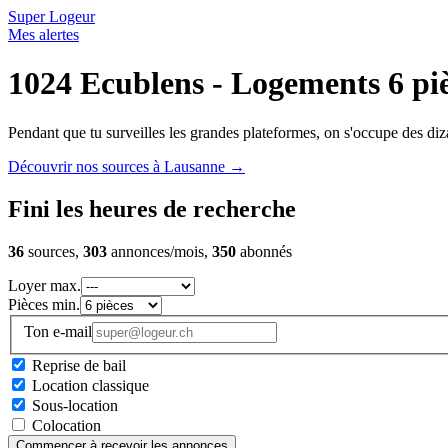
Super Logeur
Mes alertes
1024 Ecublens - Logements 6 pi
Pendant que tu surveilles les grandes plateformes, on s'occupe des diza
Découvrir nos sources à Lausanne
→
Fini les heures de recherche
36
sources,
303
annonces/mois,
350
abonnés
Loyer max.
Pièces min.
Ton e-mail
Reprise de bail
Location classique
Sous-location
Colocation
Commencer à recevoir les annonces