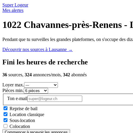
Super Logeur
Mes alertes
1022 Chavannes-près-Renens - 
Pendant que tu surveilles les grandes plateformes, on s'occupe des diza
Découvrir nos sources à Lausanne
→
Fini les heures de recherche
36
sources,
324
annonces/mois,
342
abonnés
Loyer max.
Pièces min.
Ton e-mail
Reprise de bail
Location classique
Sous-location
Colocation
Commencer à recevoir les annonces