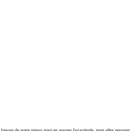
s faisons de notre mieux pour en assurer l'exactitude, mais elles peuvent 