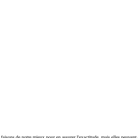
s faisons de notre mieux pour en assurer l'exactitude, mais elles peuvent 