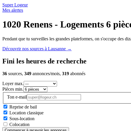
Super Logeur
Mes alertes
1020 Renens - Logements 6 pièc
Pendant que tu surveilles les grandes plateformes, on s'occupe des diza
Découvrir nos sources à Lausanne
→
Fini les heures de recherche
36
sources,
349
annonces/mois,
319
abonnés
Loyer max.
Pièces min.
Ton e-mail
Reprise de bail
Location classique
Sous-location
Colocation
Commencer à recevoir les annonces