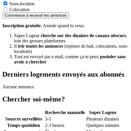
Sous-location
Colocation
Commencer à recevoir les annonces
Inscription gratuite.
Annule quand tu veux.
Super Logeur
cherche sur des dizaines de canaux obscurs
,
loin des grosses plateformes
Il
trie toutes les annonces
(reprises de bail, colocations, sous-
locations)
Tout est envoyé par e-mail, comme ça tu peux
postuler sans
avoir à chercher
Derniers logements envoyés aux abonnés
Aucune annonce.
Chercher soi-même?
Recherche manuelle
Super Logeur
Sources surveillées
3-5
Plusieurs dizaines
Temps quotidien
2-3 heures
Quelques minutes