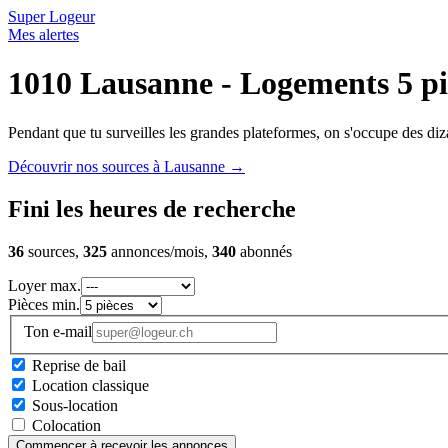
Super Logeur
Mes alertes
1010 Lausanne - Logements 5 pi
Pendant que tu surveilles les grandes plateformes, on s'occupe des diza
Découvrir nos sources à Lausanne
→
Fini les heures de recherche
36
sources,
325
annonces/mois,
340
abonnés
Loyer max.
Pièces min.
Ton e-mail
Reprise de bail
Location classique
Sous-location
Colocation
Commencer à recevoir les annonces