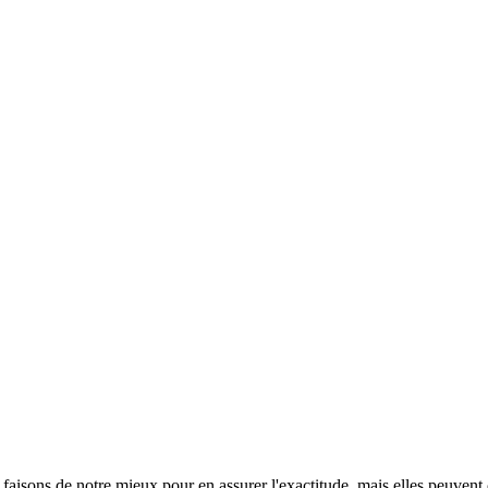
s faisons de notre mieux pour en assurer l'exactitude, mais elles peuvent 