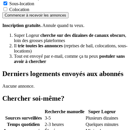
Sous-location
Colocation
Commencer à recevoir les annonces
Inscription gratuite.
Annule quand tu veux.
Super Logeur
cherche sur des dizaines de canaux obscurs
,
loin des grosses plateformes
Il
trie toutes les annonces
(reprises de bail, colocations, sous-
locations)
Tout est envoyé par e-mail, comme ça tu peux
postuler sans
avoir à chercher
Derniers logements envoyés aux abonnés
Aucune annonce.
Chercher soi-même?
Recherche manuelle
Super Logeur
Sources surveillées
3-5
Plusieurs dizaines
Temps quotidien
2-3 heures
Quelques minutes