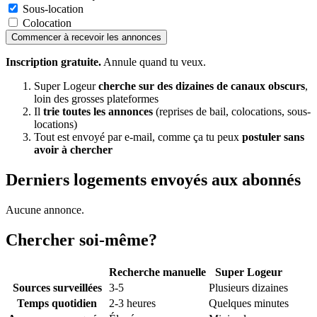
Sous-location
Colocation
Commencer à recevoir les annonces
Inscription gratuite.
Annule quand tu veux.
Super Logeur
cherche sur des dizaines de canaux obscurs
,
loin des grosses plateformes
Il
trie toutes les annonces
(reprises de bail, colocations, sous-
locations)
Tout est envoyé par e-mail, comme ça tu peux
postuler sans
avoir à chercher
Derniers logements envoyés aux abonnés
Aucune annonce.
Chercher soi-même?
Recherche manuelle
Super Logeur
Sources surveillées
3-5
Plusieurs dizaines
Temps quotidien
2-3 heures
Quelques minutes