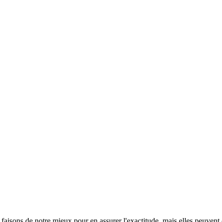
s faisons de notre mieux pour en assurer l'exactitude, mais elles peuvent 