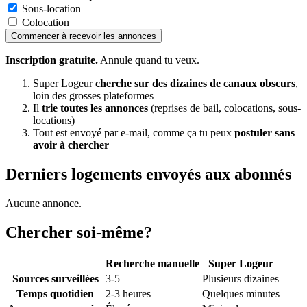
Sous-location
Colocation
Commencer à recevoir les annonces
Inscription gratuite.
Annule quand tu veux.
Super Logeur
cherche sur des dizaines de canaux obscurs
,
loin des grosses plateformes
Il
trie toutes les annonces
(reprises de bail, colocations, sous-
locations)
Tout est envoyé par e-mail, comme ça tu peux
postuler sans
avoir à chercher
Derniers logements envoyés aux abonnés
Aucune annonce.
Chercher soi-même?
Recherche manuelle
Super Logeur
Sources surveillées
3-5
Plusieurs dizaines
Temps quotidien
2-3 heures
Quelques minutes