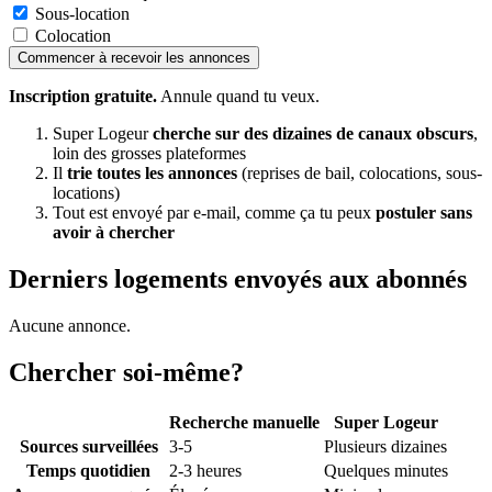
Sous-location
Colocation
Commencer à recevoir les annonces
Inscription gratuite.
Annule quand tu veux.
Super Logeur
cherche sur des dizaines de canaux obscurs
,
loin des grosses plateformes
Il
trie toutes les annonces
(reprises de bail, colocations, sous-
locations)
Tout est envoyé par e-mail, comme ça tu peux
postuler sans
avoir à chercher
Derniers logements envoyés aux abonnés
Aucune annonce.
Chercher soi-même?
Recherche manuelle
Super Logeur
Sources surveillées
3-5
Plusieurs dizaines
Temps quotidien
2-3 heures
Quelques minutes