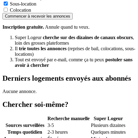
Sous-location
Colocation
Commencer à recevoir les annonces
Inscription gratuite.
Annule quand tu veux.
Super Logeur
cherche sur des dizaines de canaux obscurs
,
loin des grosses plateformes
Il
trie toutes les annonces
(reprises de bail, colocations, sous-
locations)
Tout est envoyé par e-mail, comme ça tu peux
postuler sans
avoir à chercher
Derniers logements envoyés aux abonnés
Aucune annonce.
Chercher soi-même?
Recherche manuelle
Super Logeur
Sources surveillées
3-5
Plusieurs dizaines
Temps quotidien
2-3 heures
Quelques minutes