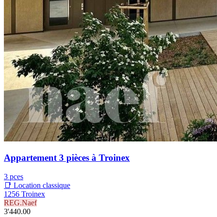
Appartement 3 pièces à Troinex
3 pces
📑 Location classique
1256 Troinex
REG.Naef
3'440.00