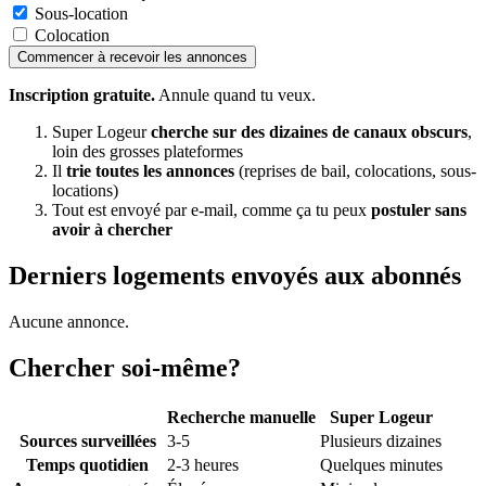
Sous-location
Colocation
Commencer à recevoir les annonces
Inscription gratuite.
Annule quand tu veux.
Super Logeur
cherche sur des dizaines de canaux obscurs
,
loin des grosses plateformes
Il
trie toutes les annonces
(reprises de bail, colocations, sous-
locations)
Tout est envoyé par e-mail, comme ça tu peux
postuler sans
avoir à chercher
Derniers logements envoyés aux abonnés
Aucune annonce.
Chercher soi-même?
Recherche manuelle
Super Logeur
Sources surveillées
3-5
Plusieurs dizaines
Temps quotidien
2-3 heures
Quelques minutes