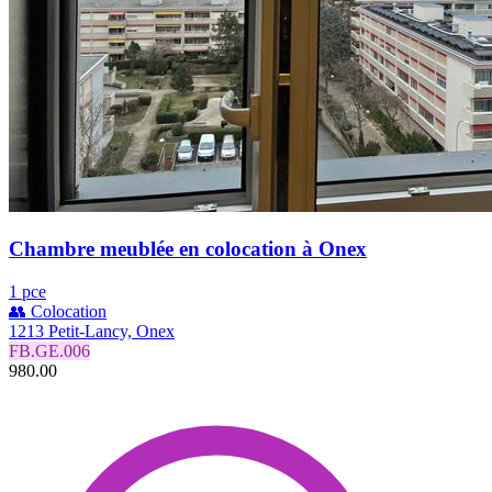
Chambre meublée en colocation à Onex
1 pce
👥 Colocation
1213 Petit-Lancy, Onex
FB.GE.006
980.00