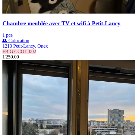
Chambre meublée avec TV et wifi à Petit-Lancy
1 pce
👥 Colocation
1213 Petit-Lancy, Onex
FB.GE.COL-002
1'250.00