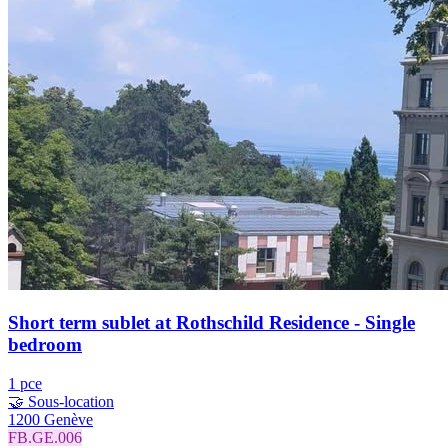
Short term sublet at Rothschild Residence - Single
bedroom
1 pce
🤝 Sous-location
1200 Genève
FB.GE.006