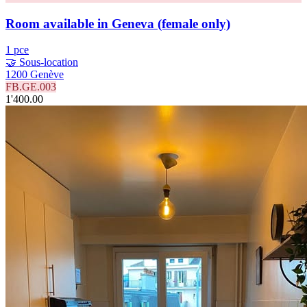
Room available in Geneva (female only)
1 pce
🤝 Sous-location
1200 Genève
FB.GE.003
1'400.00