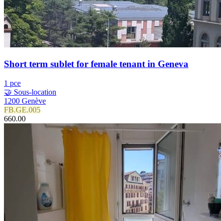
Short term sublet for female tenant in Geneva
1 pce
🤝 Sous-location
1200 Genève
FB.GE.005
660.00