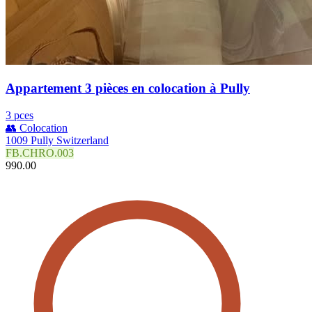
Appartement 3 pièces en colocation à Pully
3 pces
👥 Colocation
1009 Pully Switzerland
FB.CHRO.003
990.00