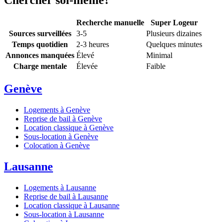
Chercher soi-même?
Recherche manuelle
Super Logeur
Sources surveillées
3-5
Plusieurs dizaines
Temps quotidien
2-3 heures
Quelques minutes
Annonces manquées
Élevé
Minimal
Charge mentale
Élevée
Faible
Genève
Logements à Genève
Reprise de bail à Genève
Location classique à Genève
Sous-location à Genève
Colocation à Genève
Lausanne
Logements à Lausanne
Reprise de bail à Lausanne
Location classique à Lausanne
Sous-location à Lausanne