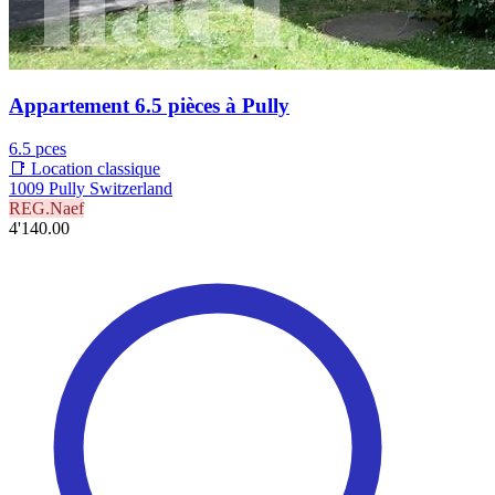
Appartement 6.5 pièces à Pully
6.5 pces
📑 Location classique
1009 Pully Switzerland
REG.Naef
4'140.00