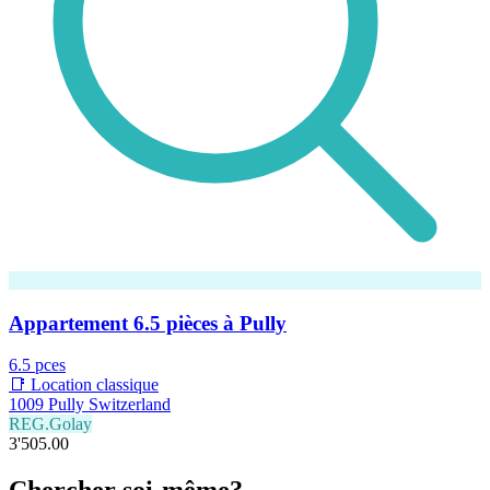
Appartement 6.5 pièces à Pully
6.5 pces
📑 Location classique
1009 Pully Switzerland
REG.Golay
3'505.00