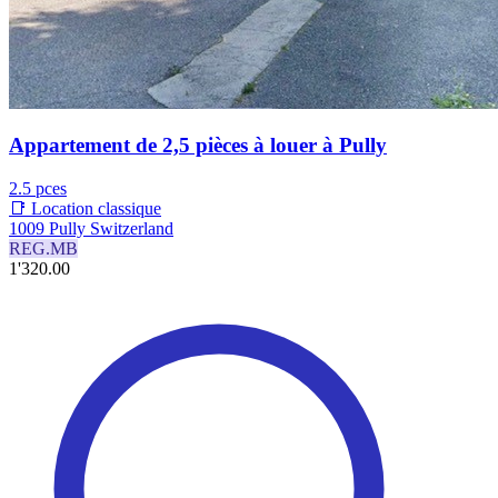
Appartement de 2,5 pièces à louer à Pully
2.5 pces
📑 Location classique
1009 Pully Switzerland
REG.MB
1'320.00