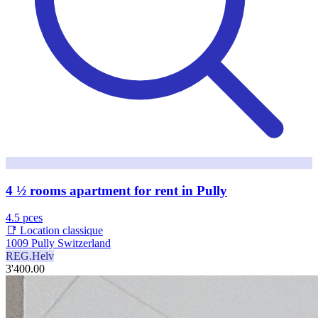
4 ½ rooms apartment for rent in Pully
4.5 pces
📑 Location classique
1009 Pully Switzerland
REG.Helv
3'400.00