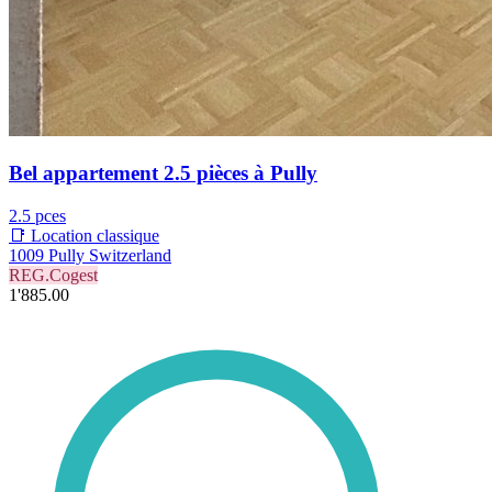
Bel appartement 2.5 pièces à Pully
2.5 pces
📑 Location classique
1009 Pully Switzerland
REG.Cogest
1'885.00