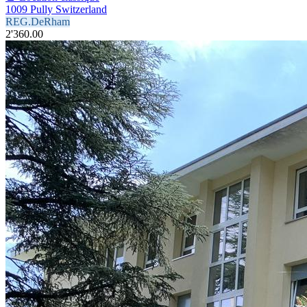
1009 Pully Switzerland
REG.DeRham
2'360.00