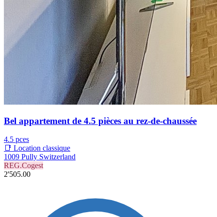
Bel appartement de 4.5 pièces au rez-de-chaussée
4.5 pces
📑 Location classique
1009 Pully Switzerland
REG.Cogest
2'505.00