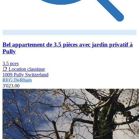
Bel appartement de 3.5 pièces avec jardin privatif à
Pully
3.5 pces
📑 Location classique
1009 Pully Switzerland
REG.DeRham
3'023.00