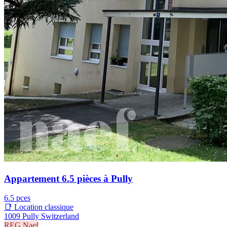
Appartement 6.5 pièces à Pully
6.5 pces
📑 Location classique
1009 Pully Switzerland
REG.Naef