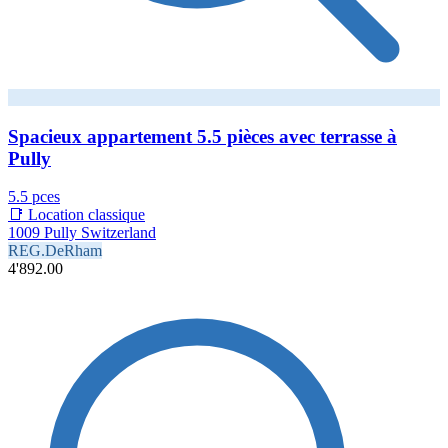
Spacieux appartement 5.5 pièces avec terrasse à
Pully
5.5 pces
📑 Location classique
1009 Pully Switzerland
REG.DeRham
4'892.00