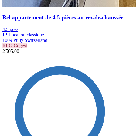
Bel appartement de 4.5 pièces au rez-de-chaussée
4.5 pces
📑 Location classique
1009 Pully Switzerland
REG.Cogest
2'505.00