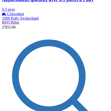
6.5 pces
👥 Colocation
1009 Pully Switzerland
REG.Rilsa
2'955.00