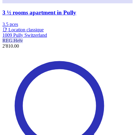
3 ½ rooms apartment in Pully
3.5 pces
📑 Location classique
1009 Pully Switzerland
REG.Helv
2'810.00