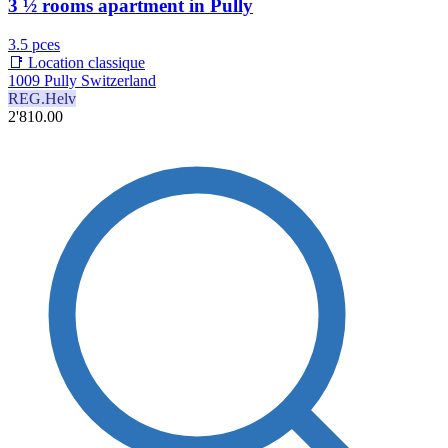
3 ½ rooms apartment in Pully
3.5 pces
📑 Location classique
1009 Pully Switzerland
REG.Helv
2'810.00