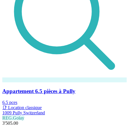
Appartement 6.5 pièces à Pully
6.5 pces
📑 Location classique
1009 Pully Switzerland
REG.Golay
3'505.00