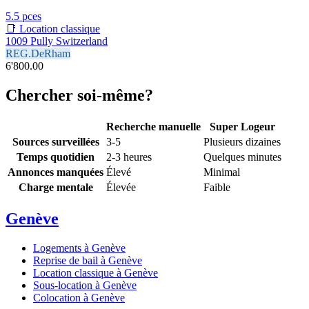
5.5 pces
📑 Location classique
1009 Pully Switzerland
REG.DeRham
6'800.00
Chercher soi-même?
Recherche manuelle
Super Logeur
Sources surveillées
3-5
Plusieurs dizaines
Temps quotidien
2-3 heures
Quelques minutes
Annonces manquées
Élevé
Minimal
Charge mentale
Élevée
Faible
Genève
Logements à Genève
Reprise de bail à Genève
Location classique à Genève
Sous-location à Genève
Colocation à Genève