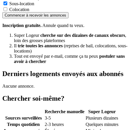
Sous-location
Colocation
Commencer à recevoir les annonces
Inscription gratuite.
Annule quand tu veux.
Super Logeur
cherche sur des dizaines de canaux obscurs
,
loin des grosses plateformes
Il
trie toutes les annonces
(reprises de bail, colocations, sous-
locations)
Tout est envoyé par e-mail, comme ça tu peux
postuler sans
avoir à chercher
Derniers logements envoyés aux abonnés
Aucune annonce.
Chercher soi-même?
Recherche manuelle
Super Logeur
Sources surveillées
3-5
Plusieurs dizaines
Temps quotidien
2-3 heures
Quelques minutes