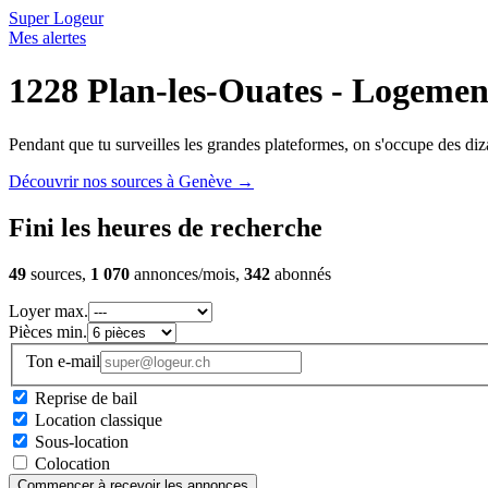
Super Logeur
Mes alertes
1228 Plan-les-Ouates - Logement
Pendant que tu surveilles les grandes plateformes, on s'occupe des diza
Découvrir nos sources à Genève
→
Fini les heures de recherche
49
sources,
1 070
annonces/mois,
342
abonnés
Loyer max.
Pièces min.
Ton e-mail
Reprise de bail
Location classique
Sous-location
Colocation
Commencer à recevoir les annonces