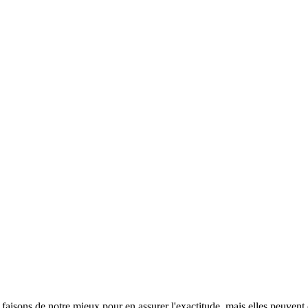
s faisons de notre mieux pour en assurer l'exactitude, mais elles peuvent 