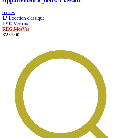
Appartement 6 pièces à Versoix
6 pces
📑 Location classique
1290 Versoix
REG.MosVer
3'235.00