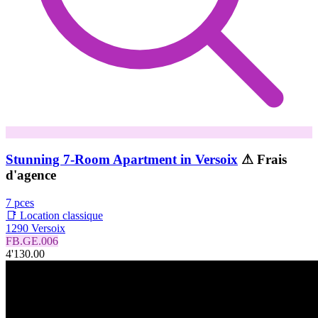
Stunning 7-Room Apartment in Versoix
⚠ Frais
d'agence
7 pces
📑 Location classique
1290 Versoix
FB.GE.006
4'130.00