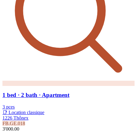
1 bed · 2 bath · Apartment
3 pces
📑 Location classique
1226 Thônex
FB.GE.018
3'000.00