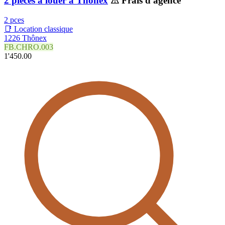
2 pièces à louer à Thônex
⚠ Frais d'agence
2 pces
📑 Location classique
1226 Thônex
FB.CHRO.003
1'450.00