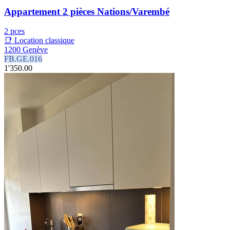
Appartement 2 pièces Nations/Varembé
2 pces
📑 Location classique
1200 Genève
FB.GE.016
1'350.00