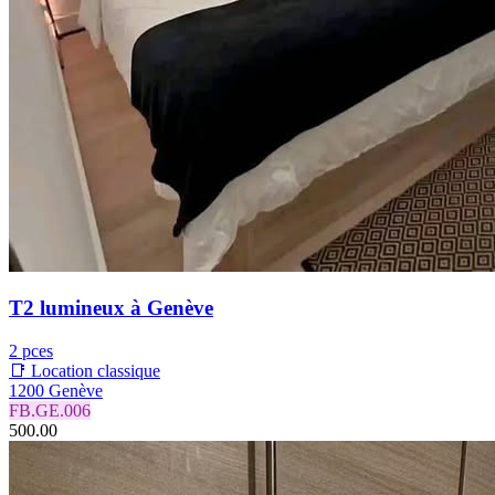
T2 lumineux à Genève
2 pces
📑 Location classique
1200 Genève
FB.GE.006
500.00