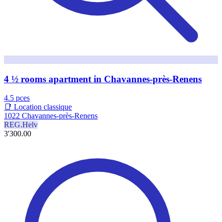
4 ½ rooms apartment in Chavannes-près-Renens
4.5 pces
📑 Location classique
1022 Chavannes-près-Renens
REG.Helv
3'300.00