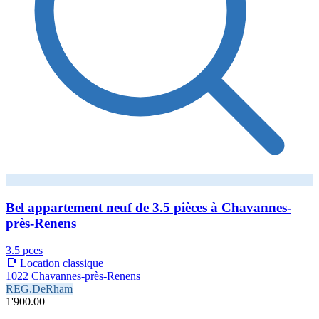
Bel appartement neuf de 3.5 pièces à Chavannes-
près-Renens
3.5 pces
📑 Location classique
1022 Chavannes-près-Renens
REG.DeRham
1'900.00