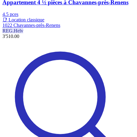
Appartement 4 ½ pièces à Chavannes-près-Renens
4.5 pces
📑 Location classique
1022 Chavannes-près-Renens
REG.Helv
3'510.00