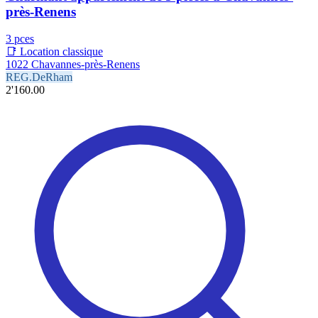
près-Renens
3 pces
📑 Location classique
1022 Chavannes-près-Renens
REG.DeRham
2'160.00