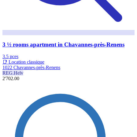
3 ½ rooms apartment in Chavannes-près-Renens
3.5 pces
📑 Location classique
1022 Chavannes-près-Renens
REG.Helv
2'702.00