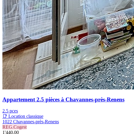
Appartement 2.5 pièces à Chavannes-près-Renens
2.5 pces
📑 Location classique
1022 Chavannes-près-Renens
REG.Cogest
1'440.00