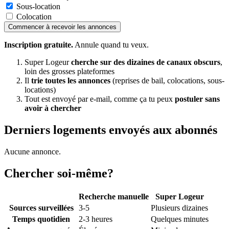
Sous-location
Colocation
Commencer à recevoir les annonces
Inscription gratuite.
Annule quand tu veux.
Super Logeur
cherche sur des dizaines de canaux obscurs
,
loin des grosses plateformes
Il
trie toutes les annonces
(reprises de bail, colocations, sous-
locations)
Tout est envoyé par e-mail, comme ça tu peux
postuler sans
avoir à chercher
Derniers logements envoyés aux abonnés
Aucune annonce.
Chercher soi-même?
Recherche manuelle
Super Logeur
Sources surveillées
3-5
Plusieurs dizaines
Temps quotidien
2-3 heures
Quelques minutes