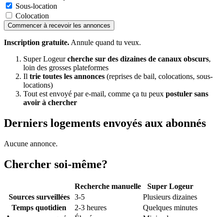
Sous-location
Colocation
Commencer à recevoir les annonces
Inscription gratuite.
Annule quand tu veux.
Super Logeur
cherche sur des dizaines de canaux obscurs
,
loin des grosses plateformes
Il
trie toutes les annonces
(reprises de bail, colocations, sous-
locations)
Tout est envoyé par e-mail, comme ça tu peux
postuler sans
avoir à chercher
Derniers logements envoyés aux abonnés
Aucune annonce.
Chercher soi-même?
Recherche manuelle
Super Logeur
Sources surveillées
3-5
Plusieurs dizaines
Temps quotidien
2-3 heures
Quelques minutes