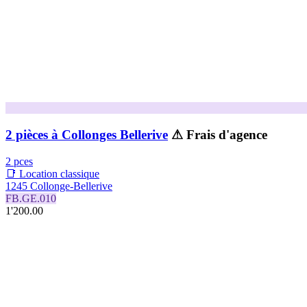
2 pièces à Collonges Bellerive
⚠ Frais d'agence
2 pces
📑 Location classique
1245 Collonge-Bellerive
FB.GE.010
1'200.00