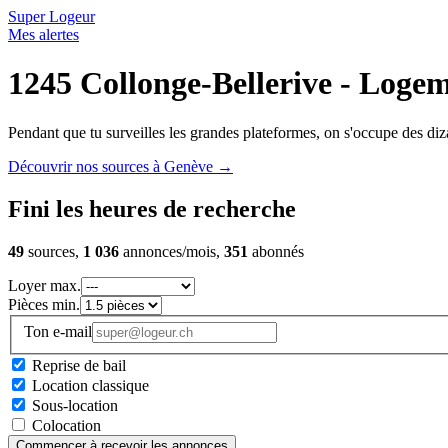
Super Logeur
Mes alertes
1245 Collonge-Bellerive - Logem
Pendant que tu surveilles les grandes plateformes, on s'occupe des diza
Découvrir nos sources à Genève
→
Fini les heures de recherche
49
sources,
1 036
annonces/mois,
351
abonnés
Loyer max.
Pièces min.
Ton e-mail
Reprise de bail
Location classique
Sous-location
Colocation
Commencer à recevoir les annonces