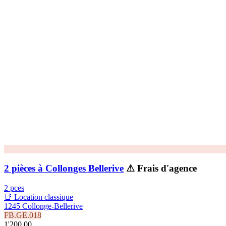
2 pièces à Collonges Bellerive
⚠ Frais d'agence
2 pces
📑 Location classique
1245 Collonge-Bellerive
FB.GE.018
1'200.00