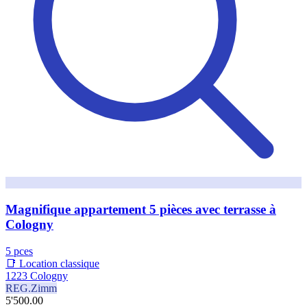
Magnifique appartement 5 pièces avec terrasse à
Cologny
5 pces
📑 Location classique
1223 Cologny
REG.Zimm
5'500.00