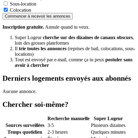
Sous-location
Colocation
Commencer à recevoir les annonces
Inscription gratuite.
Annule quand tu veux.
Super Logeur
cherche sur des dizaines de canaux obscurs
,
loin des grosses plateformes
Il
trie toutes les annonces
(reprises de bail, colocations, sous-
locations)
Tout est envoyé par e-mail, comme ça tu peux
postuler sans
avoir à chercher
Derniers logements envoyés aux abonnés
Aucune annonce.
Chercher soi-même?
Recherche manuelle
Super Logeur
Sources surveillées
3-5
Plusieurs dizaines
Temps quotidien
2-3 heures
Quelques minutes