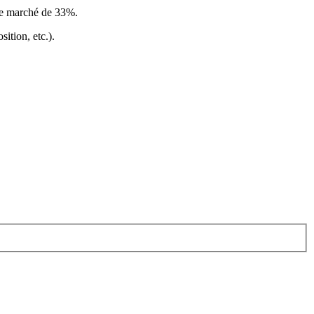
le marché de 33%
.
ition, etc.).