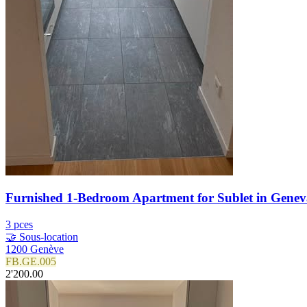
Furnished 1-Bedroom Apartment for Sublet in Gene
3 pces
🤝 Sous-location
1200 Genève
FB.GE.005
2'200.00