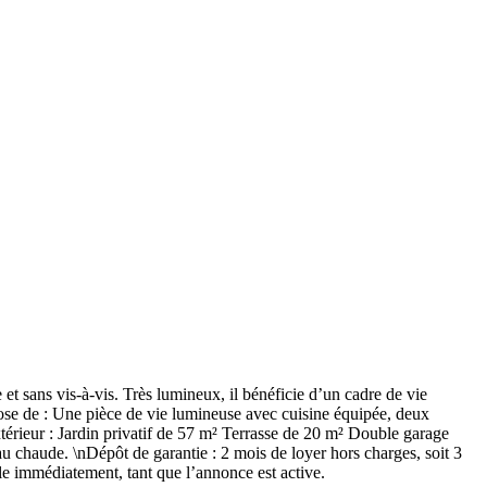
t sans vis-à-vis. Très lumineux, il bénéficie d’un cadre de vie
ose de : Une pièce de vie lumineuse avec cuisine équipée, deux
térieur : Jardin privatif de 57 m² Terrasse de 20 m² Double garage
u chaude. \nDépôt de garantie : 2 mois de loyer hors charges, soit 3
le immédiatement, tant que l’annonce est active.