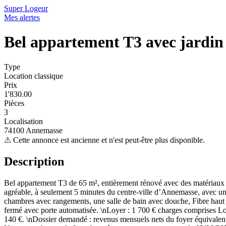
Super Logeur
Mes alertes
Bel appartement T3 avec jardin
Type
Location classique
Prix
1'830.00
Pièces
3
Localisation
74100 Annemasse
⚠
Cette annonce est ancienne et n'est peut-être plus disponible.
Description
Bel appartement T3 de 65 m², entièrement rénové avec des matériaux de 
agréable, à seulement 5 minutes du centre-ville d’Annemasse, avec un
chambres avec rangements, une salle de bain avec douche, Fibre haut d
fermé avec porte automatisée. \nLoyer : 1 700 € charges comprises Loye
140 €. \nDossier demandé : revenus mensuels nets du foyer équivalent 