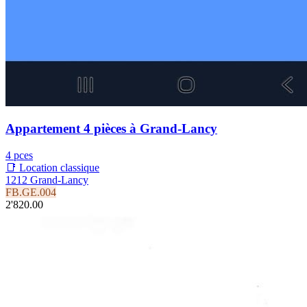
Appartement 4 pièces à Grand-Lancy
4 pces
📑 Location classique
1212 Grand-Lancy
FB.GE.004
2'820.00