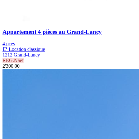
Appartement 4 pièces au Grand-Lancy
4 pces
📑 Location classique
1212 Grand-Lancy
REG.Naef
2'300.00